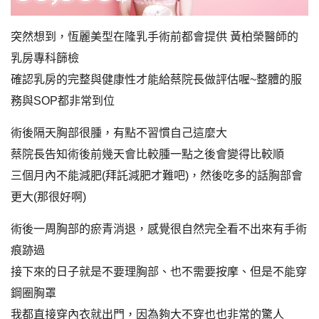
突然想到，恆麗美型在隆乳手術前都會提供 黃柏榮醫師的
乳房專科篩檢
確認乳房的完整與健康性才能給蔡院長做評估喔~整體的服
務與SOP都非常到位
術後隔天胸部很腫，有點不習慣自己這麼大
蔡院長告知術後前幾天會比較腫一點之後會變得比較順
三個月內不能減肥(拜託減肥才難吧)，然後吃多的話胸部會
更大(那很好啊)
術後一周胸部的瘀青消退，感覺很自然完全看不出來有手術
痕跡過
接下來的日子就是不要理胸部、也不需要按摩、但是不能穿
鋼圈胸罩
我都直接穿內衣就出門，因為夠大不穿也也非常的驚人