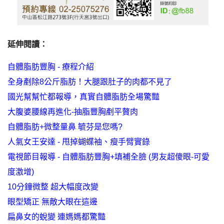
延伸閱讀：
自體脂肪豐胸 - 療程介紹
全身剷除8公斤脂肪！大腿跟肚子的肉都不見了
國光幫幫忙都報導，真實自體脂肪全場驚豔
大腹婆腰線再進化-抽脂豐胸剷平贅肉
自體脂肪+微整量鼻 毓芬是您嗎?
人氣女王安達 - 甩掉蝴蝶袖、瘦手臂實錄
電視節目報導 - 自體脂肪豐胸+填補全臉 (男友超傻眼-可愛
度激增)
10分鐘微整 超大幅度改變
眼型矯正 無敵大眼在這邊
扁鼻女的蛻變 連媽媽都驚豔