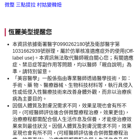
微整 三點提拉 村姑變韓妞
恆麗美型提醒您
本資訊依據衛署醫字0990262180號及衛部醫字第
1031662939號辦理，屬於仿單核准適應症外的使用(Off-
label use)。本資訊無法取代醫師親自關心您；有關適應
症、禁忌症等副作用等問題，均以醫師「親自說明」為
準，請特別留意。
「美容醫學」一般係指由專業醫師透過醫學技術，如：
手術、藥 物、醫療器械、生物科技材料等，執行具侵入
性或低侵入性醫療技術來改善身體外觀，而非以治療疾
病為主要目的。
因個人體質及對膚況需求不同，效果呈現也會有所不
同，(可經醫師評估後合併微整療程治療，效果更佳)，
治療療程都需配合個人生活作息及保養，才能使治療效
果來到最佳狀況。因個人體質及對膚況需求不同，效果
呈現也會有所不同，(可經醫師評估後合併微整療程治