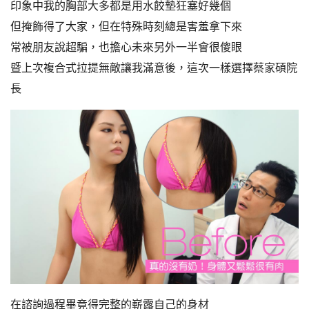
印象中我的胸部大多都是用水餃墊狂塞好幾個
但掩飾得了大家，但在特殊時刻總是害羞拿下來
常被朋友說超騙，也擔心未來另外一半會很傻眼
暨上次複合式拉提無敵讓我滿意後，這次一樣選擇蔡家碩院
長
在諮詢過程畢竟得完整的嶄露自己的身材