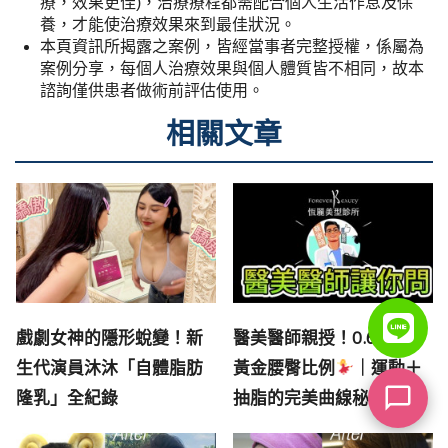
療，效果更佳)，治療療程都需配合個人生活作息及保
養，才能使治療效果來到最佳狀況。
本頁資訊所揭露之案例，皆經當事者完整授權，係屬為
案例分享，每個人治療效果與個人體質皆不相同，故本
諮詢僅供患者做術前評估使用。
相關文章
戲劇女神的隱形蛻變！新
醫美醫師親授！0.6～0.8
生代演員沐沐「自體脂肪
黃金腰臀比例
｜運動＋
隆乳」全紀錄
抽脂的完美曲線秘訣