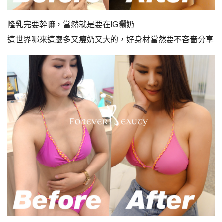
隆乳完要幹嘛，當然就是要在IG曬奶
這世界哪來這麼多又瘦奶又大的，好身材當然要不吝嗇分享