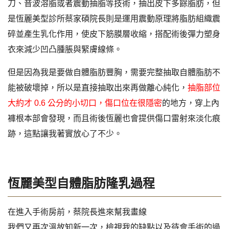
刀、音波溶脂或者震動抽脂等技術，抽出皮下多餘脂肪，但
是恆麗美型診所蔡家碩院長則是運用震動原理將脂肪組織震
碎並產生乳化作用，使皮下筋膜層收縮，搭配術後彈力塑身
衣來減少凹凸腫脹與緊膚線條。
但是因為我是要做自體脂肪豐胸，需要完整抽取自體脂肪不
能被破壞掉，所以是直接抽取出來再做離心純化，
抽脂部位
大約才 0.6 公分的小切口，傷口位在很隱密
的地方，穿上內
褲根本部會發現，而且術後恆麗也會提供傷口雷射來淡化痕
跡，這點讓我著實放心了不少。
恆麗美型自體脂肪隆乳過程
在進入手術房前，蔡院長進來幫我畫線
我們又再次溫故知新一次，檢視我的缺點以及待會手術的過