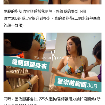
屁股的脂肪也會順道幫我削除，修飾我的臀部下圍
原本30B的我...會提升到多少，真的很期待(二個水餃墊塞真
的超不舒服)
同時，因為腿部會抽掉不少脂肪(醫師請用力抽掉沒關係) 所