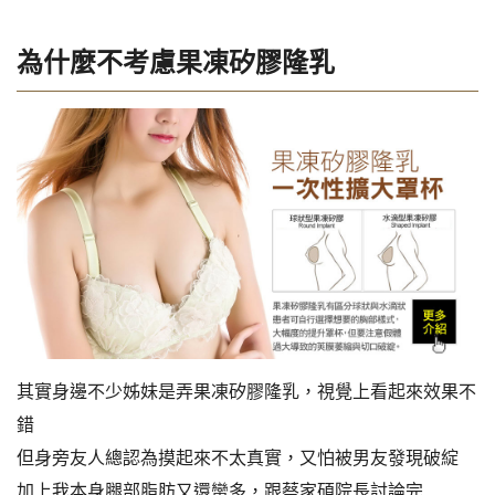
為什麼不考慮果凍矽膠隆乳
其實身邊不少姊妹是弄果凍矽膠隆乳，視覺上看起來效果不
錯
但身旁友人總認為摸起來不太真實，又怕被男友發現破綻
加上我本身腿部脂肪又還蠻多，跟蔡家碩院長討論完