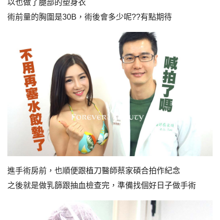
以也做了腿部的塑身衣
術前量的胸圍是30B，術後會多少呢??有點期待
進手術房前，也順便跟植刀醫師蔡家碩合拍作紀念
之後就是做乳篩跟抽血檢查完，準備找個好日子做手術