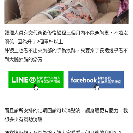
護理人員有交代術後修復過程三個月內不能穿胸罩，不過沒
關係...因為升了2個罩杯以上
外觀上也看不出來胸部的手術痕跡，只要穿了長裙幾乎看不
到大腿抽脂的瘀青
而且診所安排的定期回診可以滴點滴，讓身體更有體力，我
想多少有幫助消腫
通常這時候，有圖為證，讓大家看看三個月後的我吧^_^