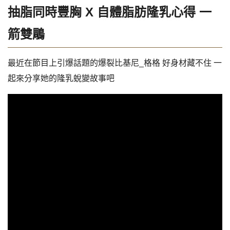
抽脂同時豐胸 X 自體脂肪隆乳心得 一
箭雙鵰
最近在節目上引爆話題的爆裂比基尼_格格 好身材藏不住 一
起來分享她的隆乳蛻變故事吧