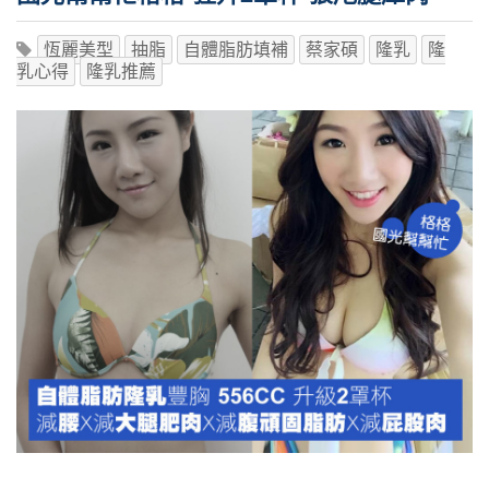
恆麗美型
抽脂
自體脂肪填補
蔡家碩
隆乳
隆
乳心得
隆乳推薦