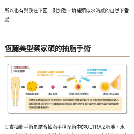
所以也有幫我在下圍二側加強，填補類似水滴感的自然下垂
感
恆麗美型蔡家碩的抽脂手術
其實抽脂手術是結合抽脂手搭配術中的ULTRA Z脂雕、水