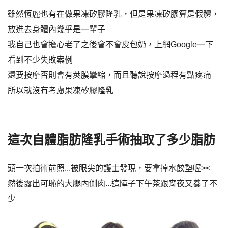
雖然恆麗也有在做果凍矽膠隆乳，但是果凍矽膠算是假體，
放進去身體內幾乎是一輩子
我自己也會擔心老了之後會不會皮包奶，上網Google一下
看到不少失敗案例
還要按摩否則會有莢膜攣縮，而且聽說按摩過程有點疼痛
所以就沒有考慮果凍矽膠隆乳
這次自體脂肪隆乳手術抽取了多少脂肪
頭一次拍術前照...被眼尖的護士發現，要拿掉水餃墊喔><
然後露出可恥的大腿內側肉...這陣子下午茶跟宵夜又養了不
少