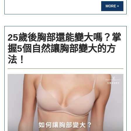
MORE +
25歲後胸部還能變大嗎？掌
握5個自然讓胸部變大的方
法！