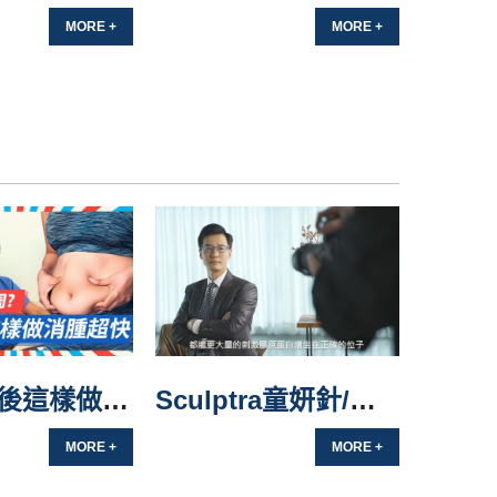
MORE +
MORE +
拾自信！
｜運動＋抽脂的完美曲線秘訣
【抽脂術後這樣做消腫超快】：快速消瘀青水腫，簡單又省錢一起跟我這樣做！！蔡家碩醫師
Sculptra童妍針/專業醫師受訪-恆麗美型蔡家碩醫師
MORE +
MORE +