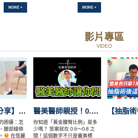
MORE +
MORE +
影片專區
VIDEO
【真實案例分享】腿部抽脂大變身
小短裙自由，重
醫美醫師親授！0.6～0.8黃金腰臀比例
的困擾：怎
你知道「黃金腰臀比例」是多
，腿部線條
少嗎？ 答案就在 0.6～0.8 之
。
在恆麗
間！這個數字不只是審美標