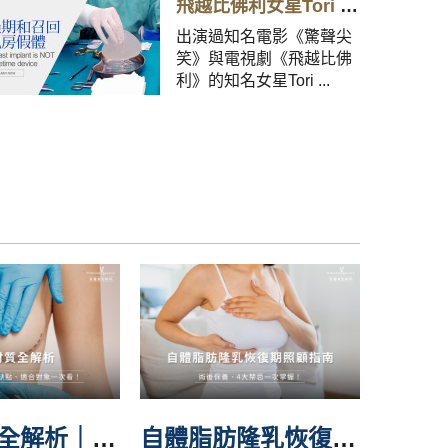
飛越比佛利女星Tori Spelling 終於解決了過期和召回的乳房假體
出演過知名電影《驚聲尖
笑》與電視劇《飛越比佛
利》的知名女星Tori ...
隆乳材質全解析｜6大假體費用、優缺點、適合對象一次看！
自體脂肪隆乳恢復期照顧指南｜術後保養、4大禁忌一次掌握！