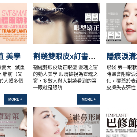
植 美學
割縫雙眼皮x訂書針雙眼皮X開眼頭
積變大 減重
割縫雙眼皮矯正眼型 靈魂之窗
眼袋 第一眼
小 脂肪（又
的動人美學 眼睛被視為靈魂之
時還會附贈淚
於人體多個
窗，多數人與人對談看到的第
化，覆蓋於表
一眼就是眼睛...
皮膚失去彈性..
MORE +
MORE +