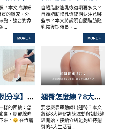
選？本文將詳細
自體脂肪隆乳恢復期要多久？
材質的觸感、外
自體脂肪隆乳恢復期要注意哪
缺點、適合對象
些事？本文將說明自體脂肪隆
..
乳恢復期時長、...
MORE +
MORE +
【真實案例分享】腿部抽脂大變身
小短裙自由，
翹臀怎麼練？8大翹臀運動、4大翹屁股訓練迷思一次看！
一樣的困擾：怎
要怎麼靠運動練出翹臀？本文
節食，腿部線條
將從8大翹臀訓練運動與訓練迷
下來。
在恆麗
思開始，接續介紹能夠維持翹
臀的4大生活習...