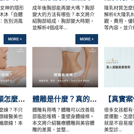
劇女神的隱形
成年後胸部能再變大嗎？胸部
隆乳材質怎麼
沐沐「自體
變大的方法有哪些？本文將介
解析6大隆乳
：告別消風
紹胸部組成、胸部變大時期，
觀、費用、優
並解析4個成年...
等內容，並介紹.
MORE +
MORE +
下顎線不明顯怎麼辦？看懂5大原因、7種醫美拉提療程！
體雕是什麼？真的會變瘦嗎？體雕原理與7種療程、價格全整理
麼練？不只
體雕有用嗎？體雕可以改善局
很多女孩都有
顎線醫美也
部脂肪堆積、重塑身體線條。
麼運動、怎麼
輪廓線！本
本文將介紹醫療體雕與美容體
就是不容易瘦
雕的差異，並整...
美型診...