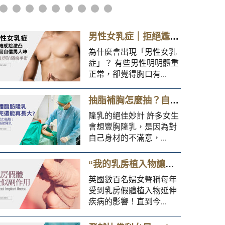
男性女乳症｜拒絕尷尬「激凸」，重拾自信胸型
為什麼會出現「男性女乳
症」？ 有些男性明明體重
正常，卻覺得胸口有...
抽脂補胸怎麼抽？自體脂肪隆乳後還能越長越大？
隆乳的絕佳妙計 許多女生
會想豐胸隆乳，是因為對
自己身材的不滿意，...
“我的乳房植入物讓我痛苦地尖叫著躺在床上，但醫生不相信我”
英國數百名婦女聲稱每年
受到乳房假體植入物延伸
疾病的影響！直到今...