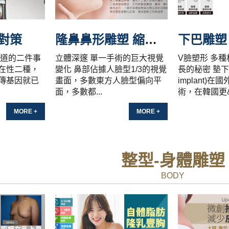
對策
隆鼻鼻形雕塑 縮鼻頭/重修/縮鼻翼/縮鼻孔/山根
下巴雕塑
知道的二件事
立體深邃 單一手術的巨大視覺
V臉塑形 多種
在性二種，
變化 鼻部佔據人臉型1/3的視覺
長的秘密 墊下巴(
傳基因就已
畫面，多數東方人臉型偏向平
implant)
面，多數都...
術，在韓國更&n
MORE +
MORE +
整型-身體雕塑
BODY