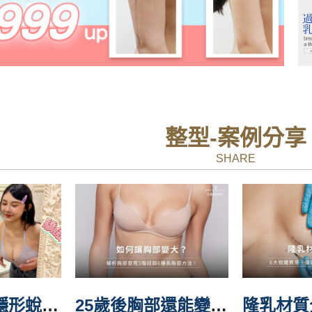
整型-案例分享
SHARE
戲劇女神的隱形蛻變！新生代演員沐沐「自體脂肪隆乳」全紀錄
25歲後胸部還能變大嗎？掌握5個自然讓胸部變大的方法！