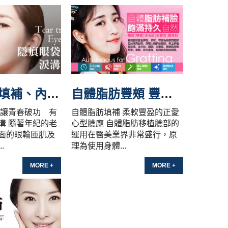
隱痕淚溝填補、內外開眼袋
自體脂肪豐頰 豐潤臉型
就讓青春破功 有
自體脂肪填補 柔軟豐盈的正愛
溝 隨著年紀的老
心型臉龐 自體脂肪移植臉部的
面的眼輪匝肌及
運用在醫美業界非常盛行，原
.
理為使用身體...
MORE +
MORE +