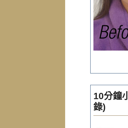
10分鐘
錄)