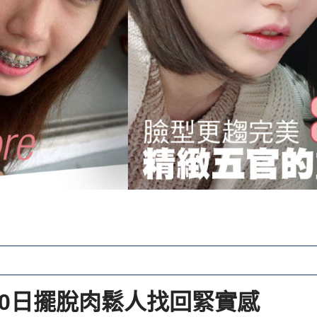
30日擺脫肉鬆人找回緊實感