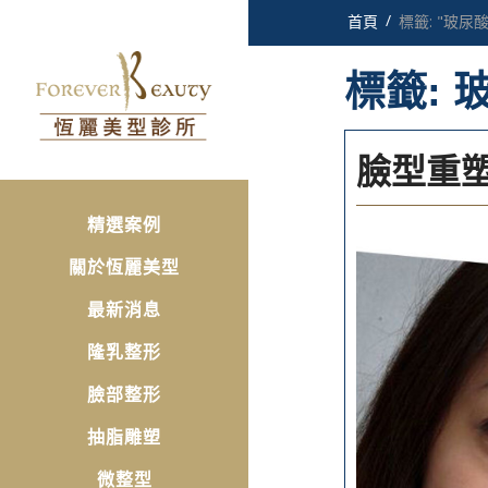
首頁
標籤: "玻尿酸
標籤: 
臉型重塑
精選案例
關於恆麗美型
最新消息
隆乳整形
臉部整形
抽脂雕塑
微整型