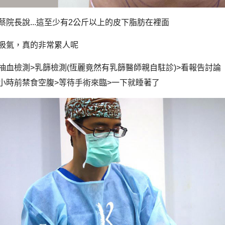
蔡院長說...這至少有2公斤以上的皮下脂肪在裡面
吸氣，真的非常累人呢
抽血檢測>乳篩檢測(恆麗竟然有乳篩醫師親自駐診)>看報告討論
小時前禁食空腹>等待手術來臨>一下就睡著了