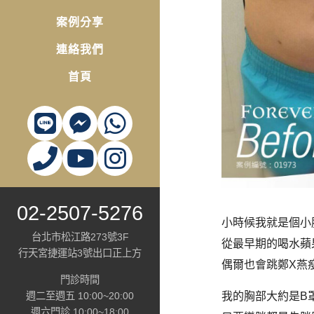
案例分享
連絡我們
首頁
02-2507-5276
小時候我就是個小
台北市松江路273號3F
從最早期的喝水蘋
行天宮捷運站3號出口正上方
偶爾也會跳鄭X燕
門診時間
週二至週五 10:00~20:00
我的胸部大約是B
週六門診 10:00~18:00