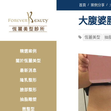
首頁
案例分享
大腹婆
恆麗美型
抽
精選案例
關於恆麗美型
最新消息
隆乳整形
臉部整形
抽脂雕塑
微整型