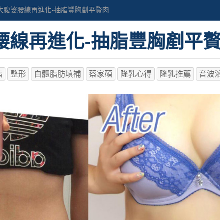
大腹婆腰線再進化-抽脂豐胸剷平贅肉
腰線再進化-抽脂豐胸剷平
脂
整形
自體脂肪填補
蔡家碩
隆乳心得
隆乳推薦
音波