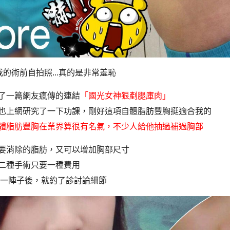
我的術前自拍照...真的是非常羞恥
了一篇網友瘋傳的連結
「國光女神狠剷腿庫肉」
也上網研究了一下功課，剛好這項自體脂肪豐胸挺適合我的
體脂肪豐胸在業界算很有名氣，不少人給他抽過補過胸部
要消除的脂肪，又可以增加胸部尺寸
二種手術只要一種費用
詢問一陣子後，就約了診討論細節