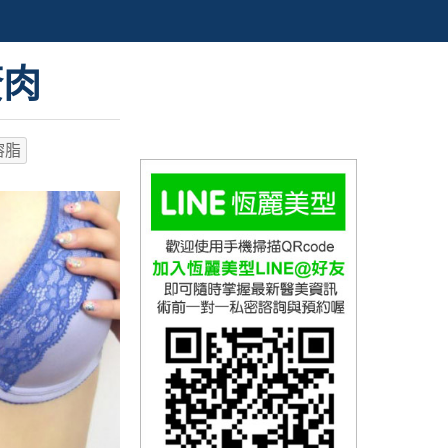
贅肉
溶脂