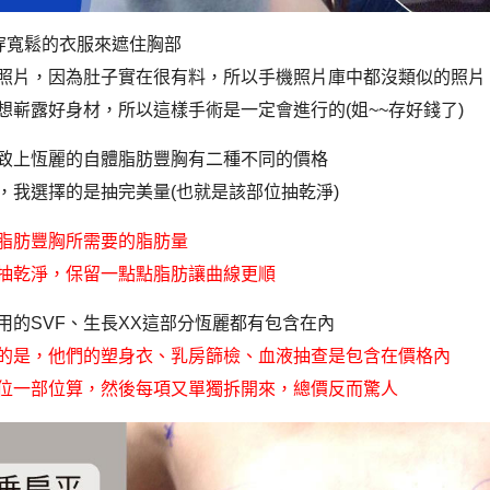
能穿寬鬆的衣服來遮住胸部
照片，因為肚子實在很有料，所以手機照片庫中都沒類似的照片
想嶄露好身材，所以這樣手術是一定會進行的(姐~~存好錢了)
致上恆麗的自體脂肪豐胸有二種不同的價格
，我選擇的是抽完美量(也就是該部位抽乾淨)
脂肪豐胸所需要的脂肪量
抽乾淨，保留一點點脂肪讓曲線更順
用的SVF、生長XX這部分恆麗都有包含在內
的是，他們的塑身衣、乳房篩檢、血液抽查是包含在價格內
位一部位算，然後每項又單獨拆開來，總價反而驚人