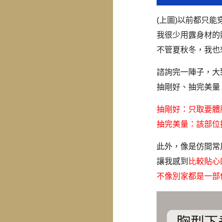
(上圖)以前都只
我很少用露身材的
不管夏秋冬，我也
諮詢完一陣子，大
抽剛好、抽完美量
抽剛好：只取要體
抽完美量：該部位
此外，像是仿間常
讓我感到
比較貼心
不像別家都是一部