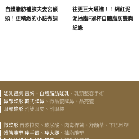
自體脂肪補臉夫妻宮額
往更巨大邁進！！網紅泥
頭！更精緻的小臉微調
泥抽脂F罩杯自體脂肪豐胸
紀錄
隆乳豐胸
豐胸
、
自體脂肪隆乳
、乳頭整容手術
鼻部整形
韓式隆鼻
、微晶瓷隆鼻、晶亮瓷
眼部整形
割雙眼皮、割眼袋
微整形
音波拉皮、玻尿酸、肉毒桿菌、舒顏萃、下巴雕塑
體態雕塑
瘦手臂
、
瘦大腿
、抽脂雕塑