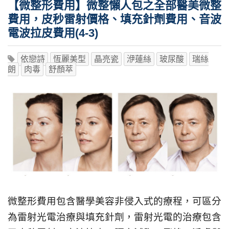
【微整形費用】微整懶人包之全部醫美微整
費用，皮秒雷射價格、填充針劑費用、音波
電波拉皮費用(4-3)
依戀詩
恆麗美型
晶亮瓷
洢蓮絲
玻尿酸
瑞絲
朗
肉毒
舒顏萃
微整形費用包含醫學美容非侵入式的療程，可區分
為雷射光電治療與填充針劑，雷射光電的治療包含