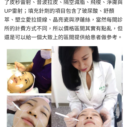
了皮秒雷射、音波拉皮、隔空減脂、飛梭、淨膚與
UP雷射；填充針劑的項目包含了玻尿酸、舒顏
萃、塑立愛拉提線、晶亮瓷與洢蓮絲，當然每間診
所的計費方式不同，所以價格區間其實有點亂，但
還是可以給一個大致上的區間提供給患者做參考。