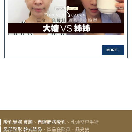
MORE +
隆乳豐胸
豐胸
、
自體脂肪隆乳
、乳頭整容手術
鼻部整形
韓式隆鼻
、微晶瓷隆鼻、晶亮瓷