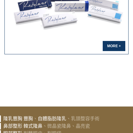
MORE +
隆乳豐胸
豐胸
、
自體脂肪隆乳
、乳頭整容手術
鼻部整形
韓式隆鼻
、微晶瓷隆鼻、晶亮瓷