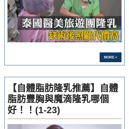
MORE +
【自體脂肪隆乳推薦】自體
脂肪豐胸與魔滴隆乳哪個
好！！(1-23)