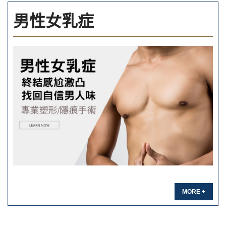
男性女乳症
MORE +