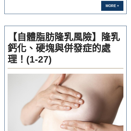
MORE +
【自體脂肪隆乳風險】隆乳
鈣化、硬塊與併發症的處
理！(1-27)