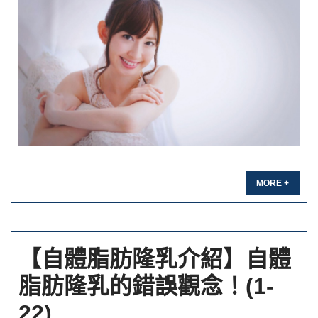
MORE +
【自體脂肪隆乳介紹】自體
脂肪隆乳的錯誤觀念！(1-
22)