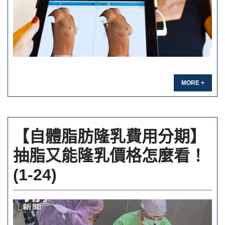
MORE +
【自體脂肪隆乳費用分期】
抽脂又能隆乳價格怎麼看！
(1-24)