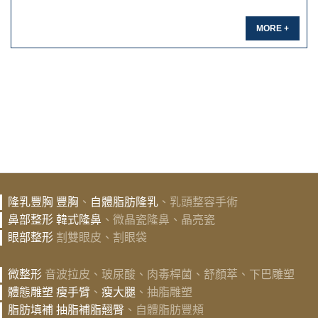
MORE +
隆乳豐胸
豐胸
、
自體脂肪隆乳
、乳頭整容手術
鼻部整形
韓式隆鼻
、微晶瓷隆鼻、晶亮瓷
眼部整形
割雙眼皮、割眼袋
微整形
音波拉皮、玻尿酸、肉毒桿菌、舒顏萃、下巴雕塑
體態雕塑
瘦手臂
、
瘦大腿
、抽脂雕塑
脂肪填補
抽脂補脂翹臀
、自體脂肪豐頰