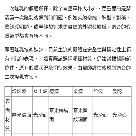
二次隆乳的假體選擇，除了考量罩杯大小外，更重要的是釐
清第一次隆乳後遇到的問題，例如莢膜攣縮、胸型不對稱、
邊緣感明顯，或單純想追求更自然的外觀與觸感，適合的假
體類型都會有所不同。
隨著隆乳技術進步，目前主流的假體在安全性與穩定性上都
有不錯的表現，不過實際該選擇哪種材質，仍建議根據胸部
條件、原有假體狀況及期待效果，由醫師評估後規劃適合的
二次隆乳方案。
珍珠波
女王波
魔滴
柔滴
盈波
曼陀
表
面
奈米絲綢
奈米微
霧光滑面
光滑面
光滑面
光滑面
材
面
紋理面
質