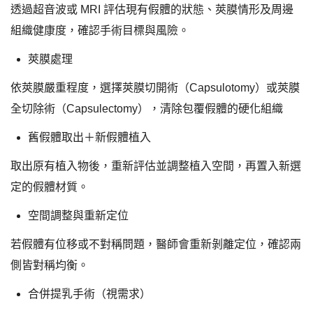
透過超音波或 MRI 評估現有假體的狀態、莢膜情形及周邊
組織健康度，確認手術目標與風險。
莢膜處理
依莢膜嚴重程度，選擇莢膜切開術（Capsulotomy）或莢膜
全切除術（Capsulectomy），清除包覆假體的硬化組織
舊假體取出＋新假體植入
取出原有植入物後，重新評估並調整植入空間，再置入新選
定的假體材質。
空間調整與重新定位
若假體有位移或不對稱問題，醫師會重新剝離定位，確認兩
側皆對稱均衡。
合併提乳手術（視需求）