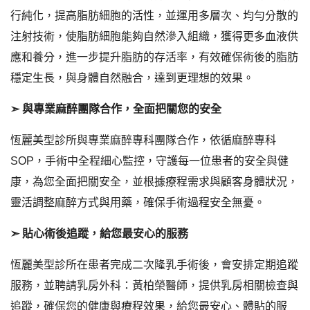
行純化，提高脂肪細胞的活性，並運用多層次、均勻分散的
注射技術，使脂肪細胞能夠自然滲入組織，獲得更多血液供
應和養分，進一步提升脂肪的存活率，有效確保術後的脂肪
穩定生長，與身體自然融合，達到更理想的效果。
➣ 與專業麻醉團隊合作，全面把關您的安全
恆麗美型診所與專業麻醉專科團隊合作，依循麻醉專科
SOP，手術中全程細心監控，守護每一位患者的安全與健
康，為您全面把關安全，並根據療程需求與顧客身體狀況，
靈活調整麻醉方式與用藥，確保手術過程安全無憂。
➣ 貼心術後追蹤，給您最安心的服務
恆麗美型診所在患者完成二次隆乳手術後，會安排定期追蹤
服務，並聘請乳房外科：黃柏榮醫師，提供乳房相關檢查與
追蹤，確保您的健康與療程效果，給您最安心、體貼的服