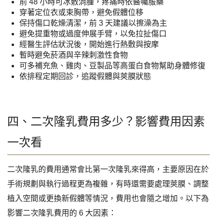
前 48 小時可冰敷消腫，疼痛時依醫囑服藥
穿著定位衣或束胸帶，避免假體位移
保持傷口乾燥清潔，前 3 天建議以擦澡為主
避免提重物或過度伸展手臂，以免拉扯傷口
經醫生評估狀況後，開始進行熱敷與按摩
暫時避免菸酒與辛辣刺激性食物
可多補充魚、雞肉、豆製品等高蛋白食物幫助身體修復
依排程定期回診，追蹤假體與莢膜狀態
四、二次隆乳費用多少？影響費用因素
一次看
二次隆乳的費用通常會比第一次隆乳來得高，主要原因在於
手術規劃與執行過程更為複雜，有時還需要處理莢膜、調整
植入空間或更換新假體等情況，費用也會隨之增加。以下為
影響二次隆乳費用的 6 大因素：