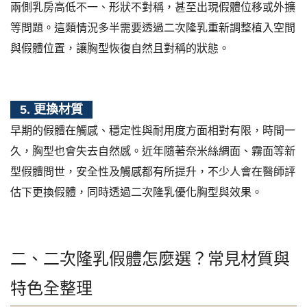
兩側乳房高低不一、形狀不對稱，甚至出現假體位移或外擴
等問題。這類情況多半需要透過二次隆乳重新調整植入空間
與假體位置，讓胸型恢復自然且對稱的狀態。
5. 更換材質
早期的假體在觸感、穩定性與耐用度方面相對有限，時間一
久，胸型也會失去自然感。近年隨著奈米絲綢面、霧面等新
型假體問世，安全性及觸感都有所提升，不少人會在醫師評
估下更換假體，同時透過二次隆乳優化胸型與效果。
二、二次隆乳假體怎麼選？常見材質與
特色全整理