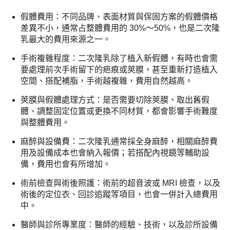
假體費用：不同品牌、表面材質與保固方案的假體價格
差異不小，通常占整體費用的 30%～50%，也是二次隆
乳最大的費用來源之一。
手術複雜程度：二次隆乳除了植入新假體，有時也會需
要處理前次手術留下的疤痕或莢膜，甚至重新打造植入
空間、搭配補脂，手術越複雜，費用自然越高。
莢膜與假體處理方式：是否需要切除莢膜、取出舊假
體、調整固定位置或更換不同材質，都會影響手術難度
與整體費用。
麻醉與設備費：二次隆乳通常採全身麻醉，相關麻醉費
用及設備成本也會納入報價；若搭配內視鏡等輔助設
備，費用也會有所增加。
術前檢查與術後照護：術前的超音波或 MRI 檢查，以及
術後的定位衣、回診追蹤等項目，也會一併計入總費用
中。
醫師與診所專業度：醫師的經驗、技術，以及診所設備