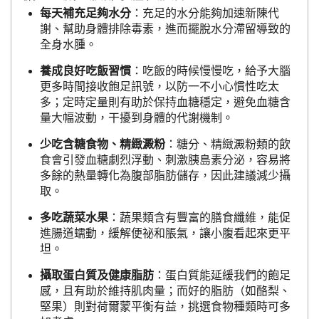
每天補充足夠水分
：充足的水分能夠加速新陳代
謝、幫助身體排除毒素，進而擺脫水分滯留導致的
全身水腫。
養成良好吃飯習慣
：吃飯的時候慢慢吃，給予大腦
更多時間接收飽足訊號，以防一不小心慣性吃太
多；定時定量則有助於保持血糖穩定，避免血糖含
量大幅波動，干擾到身體的代謝機制。
少吃含糖食物、精緻澱粉
：糖分、精緻澱粉類的飲
食會引發血糖劇烈浮動、刺激胰島素分泌，容易將
多餘的熱量轉化為腹部脂肪儲存，因此建議減少攝
取。
多吃蔬菜水果
：蔬果類含有豐富的膳食纖維，能促
進腸道蠕動，緩解便祕和脹氣，讓小腹看起來更平
坦。
攝取蛋白質及健康脂肪
：蛋白質能延緩我們的飽足
感，且有助於維持肌肉量；而好的脂肪（如酪梨、
堅果）則對荷爾蒙平衡有益，挑選食物種類時可多