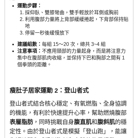
運動步驟：
採仰臥、雙膝彎曲，雙手輕放於耳側或胸前
利用腹部力量將上背部緩緩捲起，下背部保持貼
地
停留一秒後緩慢放下
建議組數：
每組 15～20 次，總共 3~4 組
注意事項：
不應用頸部的力量起身，而是將注意力
集中在腹部肌肉收縮，並保持下巴和胸部之間有 1
個拳頭的距離。
瘦肚子居家運動 2：登山者式
登山者式結合核心穩定、有氧燃脂、全身協調
的機能，有利於快速提升心率，幫助燃燒腹部
表層脂肪
，同時挑戰自身
腹直肌
和
腹斜肌
的穩
定性。由於登山者式是模擬「登山跑」，能讓