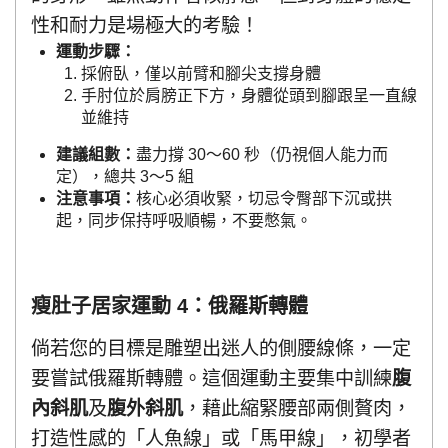
性和耐力是場極大的考驗！
運動步驟：
採俯臥，僅以前臂和腳尖支撐身體
手肘位於肩膀正下方，身體從頭到腳跟呈一直線
並維持
建議組數：
盡力撐 30～60 秒（仍視個人能力而
定），總共 3～5 組
注意事項：
核心必須收緊，切忌令臀部下沉或拱
起，同步保持呼吸順暢，不要憋氣。
瘦肚子居家運動 4：俄羅斯轉體
倘若您的目標是雕塑出迷人的側腰線條，一定
要嘗試俄羅斯轉體。這個運動主要集中訓練
腹
內斜肌
及
腹外斜肌
，藉此縮緊腰部兩側贅肉，
打造性感的「人魚線」或「馬甲線」，初學者