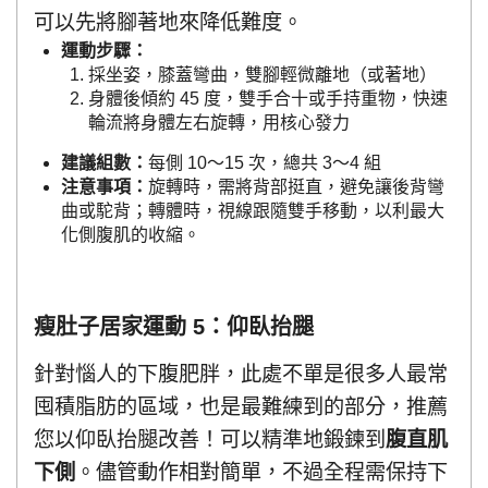
可以先將腳著地來降低難度。
運動步驟：
採坐姿，膝蓋彎曲，雙腳輕微離地（或著地）
身體後傾約 45 度，雙手合十或手持重物，快速
輪流將身體左右旋轉，用核心發力
建議組數：
每側 10～15 次，總共 3～4 組
注意事項：
旋轉時，需將背部挺直，避免讓後背彎
曲或駝背；轉體時，視線跟隨雙手移動，以利最大
化側腹肌的收縮。
瘦肚子居家運動 5：仰臥抬腿
針對惱人的下腹肥胖，此處不單是很多人最常
囤積脂肪的區域，也是最難練到的部分，推薦
您以仰臥抬腿改善！可以精準地鍛鍊到
腹直肌
下側
。儘管動作相對簡單，不過全程需保持下