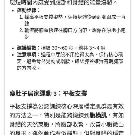
您短時間內感受到腹部和身體的能量爆發。
運動步驟：
採高平板支撐姿勢，保持身體從頭到腳跟成一直
線
輪流將膝蓋快速往胸口方向帶，想像在原地小跑
步
建議組數：
持續 30～60 秒，總共 3～4 組
注意事項：
過程中屁股不用抬得太高、保持核心穩
定，避免骨盆晃動或塌腰，確認膝蓋確實有朝胸部
的方向收。
瘦肚子居家運動 3：平板支撐
平板支撐為公認訓練核心深層穩定肌群最有效
的方法之一，特別是能夠鍛鍊到
腹橫肌
，有如
身體的天然束腹，將腹部收緊、改善小腹微凸
的身形。雖然動作看似靜態，但對身體的穩定