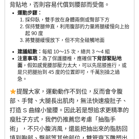
背貼地，否則容易代償到腰部而受傷。
運動步驟：
採仰臥，雙手放在身體兩側或臀部下方
保持雙腿伸直，利用腹部的力量將腿緩慢向上抬
起 90 度
將雙腿緩慢放下，但不完全碰觸地面
建議組數：
每組 10～15 次，總共 3 ～4 組
注意事項：
為了保護腰椎，應確保
下背部緊貼地
面
，假如感覺腰部壓力太大，可以先屈膝進行，或
是只把腿抬到 45 度的位置即可，千萬別操之過
急。
提醒大家，運動動作不到位，反而會令腹
部、手臂、大腿長出肌肉，無法快速瘦肚子、
打造 S 曲線小蠻腰。因此若是想追求更精準的
瘦肚子方式，我們仍推薦您考慮「抽脂手
術」，不只小腹消風，還能把抽出來的脂肪回
填到胸部、臀部等其他部位，雙管齊下雕塑出