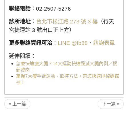
聯絡電話
：02-2507-5276
診所地址
：
台北市松江路 273 號 3 樓
（行天
宮捷運站 3 號出口正上方）
更多聯絡資訊可洽
：
LINE @fb88
、
諮詢表單
延伸閱讀：
怎麼快速瘦大腿？14大運動快速毀滅大腿內側／根
部贅肉！
掌握7大瘦手臂運動、飲控方法，帶您快速甩掉蝴蝶
袖！
« 上一篇
下一篇 »